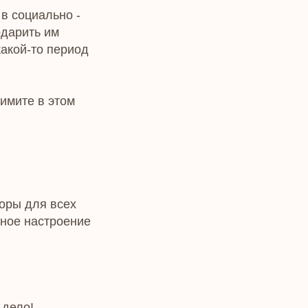
в социально -
одарить им
какой-то период
имите в этом
оры для всех
ное настроение
 дело!