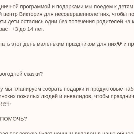
дничной программой и подарками мы поедем к детям 
 центр Виктория для несовершеннолетних, чтобы п
Эти дети остались одни без попечения родителей на 
аст +3 до 14 лет.
ать этот день маленьким праздником для них💔 и пр
овогодней сказки?
ду мы планируем собрать подарки и продуктовые наб
ноких пожилых людей и инвалидов, чтобы празднич
о!☃️✨
 ПОМОЧЬ?
ая поддержка будет ценным вкладом в наше общее