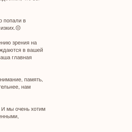
о попали в
изких.😔
ению зрения на
уждаются в вашей
наша главная
нимание, память,
тельнее, нам
 И мы очень хотим
енными,