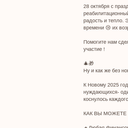
28 октября с праз
реабилитационный
радость и тепло. 
времени 😢 их возр
Помогите нам сдел
участие !
🎄🎁
Ну и как же без н
К Новому 2025 го
нуждающихся- оди
коснулось каждог
КАК ВЫ МОЖЕТЕ
🔸Любая финансов