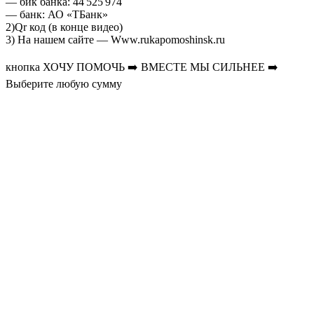
— ⁠бик банка: 44 525 974
— ⁠банк: АО «ТБанк»
2)Qr код (в конце видео)
3) На нашем сайте — Www.rukapomoshinsk.ru
кнопка ХОЧУ ПОМОЧЬ ➡️ ВМЕСТЕ МЫ СИЛЬНЕЕ ➡️
Выберите любую сумму