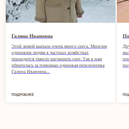
Галина Ивановна
По
Этой зимой выпало очень много снега. Многим
Др
одиноким людям в частных хозяйствах
ма
приходится тяжело расчищать снег. Так к нам
по
обратилась за помощью одинокая пенсионерка
по
Галина Ивановна...
ПОДРОБНЕЕ
ПО