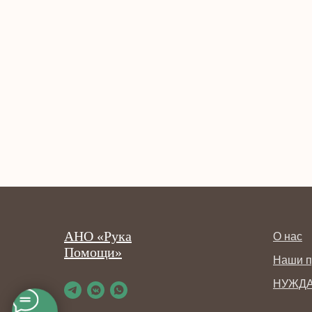
АНО «Рука
О нас
Помощи»
Наши п
НУЖД