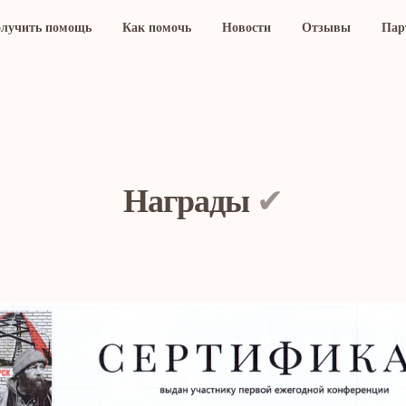
олучить помощь
Как помочь
Новости
Отзывы
Пар
Награды
✔